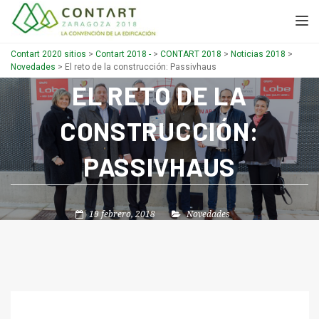
TOGGL
Contart 2020 sitios
>
Contart 2018 -
>
CONTART 2018
>
Noticias 2018
>
Novedades
>
El reto de la construcción: Passivhaus
EL RETO DE LA
CONSTRUCCIÓN:
PASSIVHAUS
19 febrero, 2018
Novedades